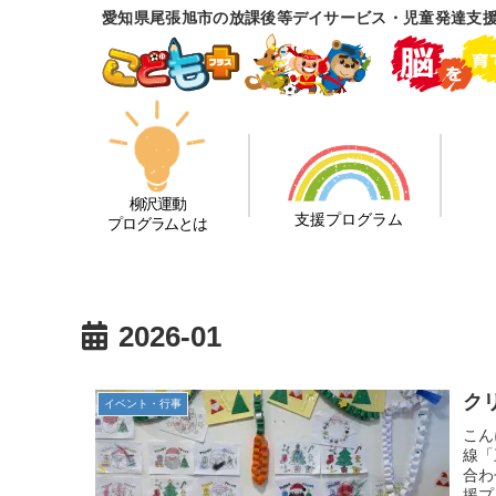
愛知県尾張旭市の放課後等デイサービス・児童発達支援
柳沢運動
支援プログラム
プログラムとは
2026-01
ク
イベント・行事
こん
線「
合わ
援プ