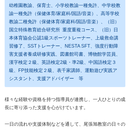
幼稚園教諭、保育士、小学校教諭一種免許、中学校教
諭一種免許（保健体育/家庭科/
国語/音楽）、高等学校
教諭二種免許（保健体育/家庭科/
国語/音楽）、（旧）
国立特殊教育総合研究所 重度重複コース、（旧）日
本体育協会公認1級スポーツトレーナー、上級救命講
習修了、SSTトレーナー、NESTA SFT、強度行動障
害支援者養成研修実践、図書館司書、博物館学芸員、
漢字検定２級、英語検定2級・準2級、中国語検定３
級、FP技能検定２級、表千家講師、運動遊び実践ア
シスタント、支援アドバイザー 等
様々な経験や資格を持つ指導員が連携し、一人ひとりの成
長に寄り添った支援を心がけています。
一日の流れや支援体制などを通して、尾張旭教室の日々の