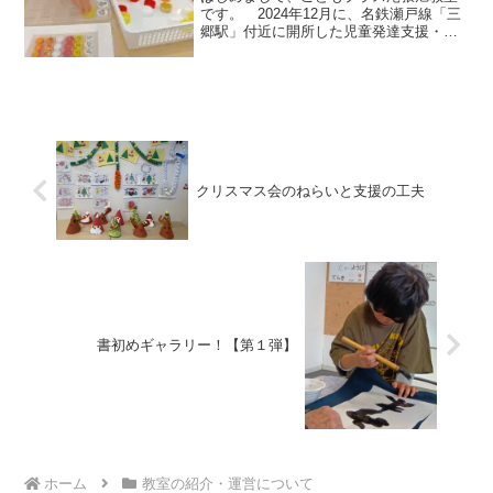
です。 2024年12月に、名鉄瀬戸線「三
郷駅」付近に開所した児童発達支援・放
課後等デイサービスを合わせた多機能の
事業所です。現在、尾張旭市や瀬戸市を
中心に、年少から小学校高学年まで幅広
い子どもたちが利用...
クリスマス会のねらいと支援の工夫
書初めギャラリー！【第１弾】
ホーム
教室の紹介・運営について