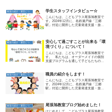
学生スタッフインタビュー☆
教室の紹介・運営について
こんにちは、こどもプラス尾張旭教室で
す。2024年12月に、名鉄瀬戸線「三郷
駅」付近に開所した児童発達支援・放課
後等デイサービスを合わせた多機能の事
業所です。 私たちは、オーダーメイド
の個別支援プログラムを通して子どもた
ちの小さな¨できた！...
安心して過ごすことが出来る「環
教室の紹介・運営について
境づくり」について！
こんにちは、こどもプラス尾張旭教室で
す。 私たちは、オーダーメイドの個別
支援プログラムを通して子どもたちの小
さな¨できた！¨を大切にしながら、ご家族
とともにお子様の発達をサポートできる
存在でありたいと考えています。このブ
職員の紹介をします！
教室の紹介・運営について
ログでは、その日々の...
こんにちは、こどもプラス尾張旭教室で
す。2024年12月に、名鉄瀬戸線「三郷
駅」付近に開所した児童発達支援・放課
後等デイサービスを合わせた多機能の事
業所です。 私たちは、オーダーメイド
の個別支援プログラムを通して子どもた
ちの小さな¨できた！...
尾張旭教室ブログ始めました！
教室の紹介・運営について
はじめまして、こどもプラス尾張旭教室